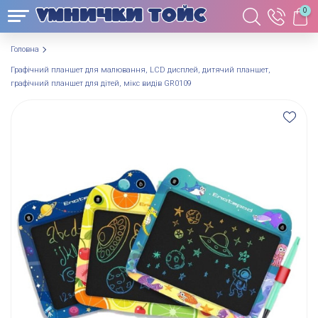
0
Головна
Графічний планшет для малювання, LCD дисплей, дитячий планшет,
графічний планшет для дітей, мікс видів GR0109