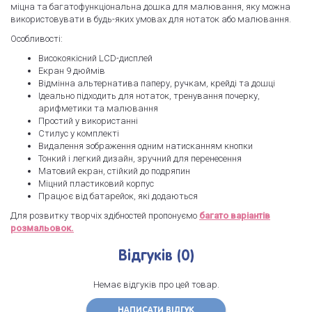
міцна та багатофункціональна дошка для малювання, яку можна
використовувати в будь-яких умовах для нотаток або малювання.
Особливості:
Високоякісний LCD-дисплей
Екран 9 дюймів
Відмінна альтернатива паперу, ручкам, крейді та дошці
Ідеально підходить для нотаток, тренування почерку,
арифметики та малювання
Простий у використанні
Стилус у комплекті
Видалення зображення одним натисканням кнопки
Тонкий і легкий дизайн, зручний для перенесення
Матовий екран, стійкий до подряпин
Міцний пластиковий корпус
Працює від батарейок, які додаються
Для розвитку творчіх здібностей пропонуємо
багато варіантів
розмальовок.
Відгуків (0)
Немає відгуків про цей товар.
НАПИСАТИ ВІДГУК