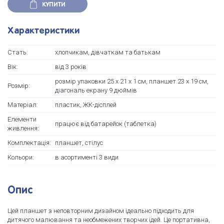
КУПИТИ
Характеристики
Стать:
хлопчикам, дівчаткам та батькам
Вік:
від 3 років
розмір упаковки 25 х 21 х 1 см, планшет 23 х 19 см,
Розмір:
діагональ екрану 9 дюймів
Матеріал:
пластик, ЖК-дісплей
Елементи
працює від батарейок (таблетка)
живлення:
Комплектація:
планшет, стілус
Кольори:
в асортименті 3 види
Опис
Цей планшет з неповторним дизайном ідеально підходить для
дитячого малювання та необмежених творчих ідей. Це портативна,