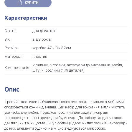
КУПИТИ
Характеристики
Стать:
для дівчаток
Вік:
від 3 років
Розмір:
коробка 47 × 8 × 32 см
Матеріал:
пластик
2 ляльки, 2 собаки, аксесуари до вихованців, меблі,
Комплектація:
штучні рослини (179 деталей)
Опис
Ігровий пластиковий будиночок-конструктор для ляльок з меблями
сподобається кожній дівчинці. Цей набір для збирання вілли містить
усе необхідне: меблі, іграшкові рослини для садка і яскраві
флюоресцентні ліхтарики для будиночка. До набору входять також
дві ляльки та їхні домашні улюбленці: двоє милих песиків і аксесуари
до них. Елементи будиночка міцно з'єднуються між собою.