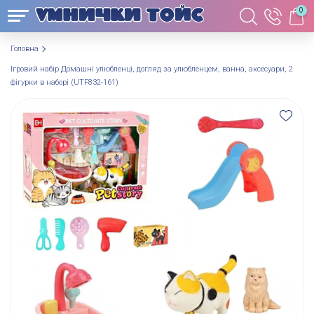
0
Головна
Ігровий набір Домашні улюбленці, догляд за улюбленцем, ванна, аксесуари, 2
фігурки в наборі (UTF832-161)