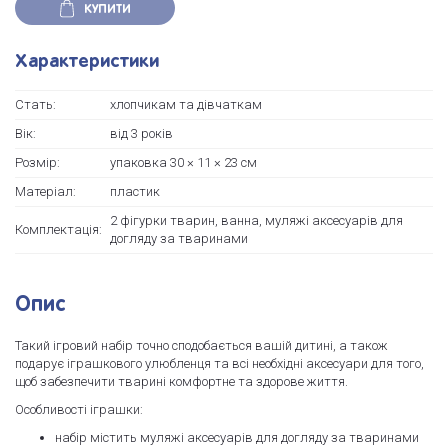
КУПИТИ
Характеристики
Стать:
хлопчикам та дівчаткам
Вік:
від 3 років
Розмір:
упаковка 30 × 11 × 23 см
Матеріал:
пластик
2 фігурки тварин, ванна, муляжі аксесуарів для
Комплектація:
догляду за тваринами
Опис
Такий ігровий набір точно сподобається вашій дитині, а також
подарує іграшкового улюбленця та всі необхідні аксесуари для того,
щоб забезпечити тварині комфортне та здорове життя.
Особливості іграшки:
набір містить муляжі аксесуарів для догляду за тваринами