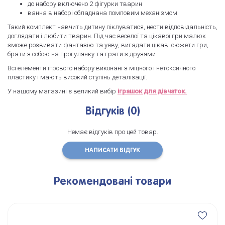
до набору включено 2 фігурки тварин
ванна в наборі обладнана помповим механізмом
Такий комплект навчить дитину піклуватися, нести відповідальність,
доглядати і любити тварин. Під час веселої та цікавої гри малюк
зможе розвивати фантазію та уяву, вигадати цікаві сюжети гри,
брати з собою на прогулянку та грати з друзями.
Всі елементи ігрового набору виконані з міцного і нетоксичного
пластику і мають високий ступінь деталізації.
У нашому магазині є великий вибір
іграшок для дівчаток.
Відгуків (0)
Немає відгуків про цей товар.
НАПИСАТИ ВІДГУК
Рекомендовані товари