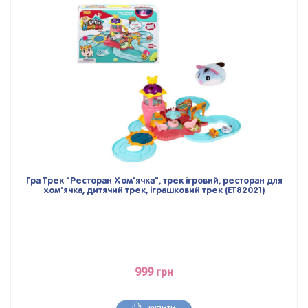
Гра Трек "Ресторан Хом'ячка", трек ігровий, ресторан для
хом'ячка, дитячий трек, іграшковий трек (ET82021)
999 грн