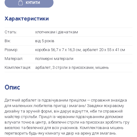
КУПИТИ
Характеристики
Стать:
хлопчикам і дівчаткам
Вік:
вiд 5 рокiв
Розмір:
коробка 56,7 х 7 х 16,3 см, арбалет 20 х 55 х 41 см
Матеріал:
полімерні матеріали
Комплектація:
арбалет, 3 стріли з присосками, мішень
Опис
Дитячий арбалет із підсвічуваним прицілом — справжня знахідка
для маленьких любителів пригод і змагань! Завдяки яскравому
дизайну та зручній формі, він дарує відчуття, ніби ти справжній
майстер стрільби. Приціл із червоним підсвічуванням допоможе
влучати точно в центр, а безпечні стріли на присосках зроблять гру
веселою та безпечної для всіх учасників. Комплектована мішень
перетворить будь-яку кімнату чи двір на арену для змагань.