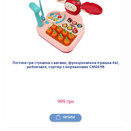
Логічна гра стукалка з вагами, функціональна іграшка 4в1,
риболовля, сортер з морквинами CM049В
999 грн
КУПИТИ