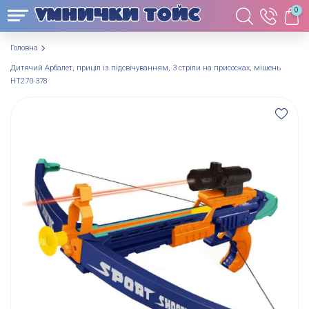
0
Головна
Дитячий Арбалет, приціл із підсвічуванням, 3 стріли на присосках, мішень
HT270-378