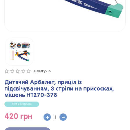
0 відгуків
Дитячий Арбалет, приціл із
підсвічуванням, 3 стріли на присосках,
мішень HT270-378
Нет в наличии
420 грн