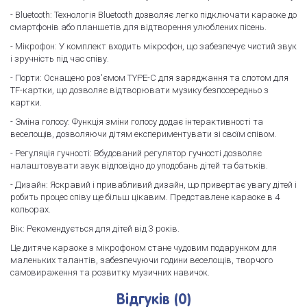
- Bluetooth: Технологія Bluetooth дозволяє легко підключати караоке до
смартфонів або планшетів для відтворення улюблених пісень.
- Мікрофон: У комплект входить мікрофон, що забезпечує чистий звук
і зручність під час співу.
- Порти: Оснащено роз'ємом TYPE-C для заряджання та слотом для
TF-картки, що дозволяє відтворювати музику безпосередньо з
картки.
- Зміна голосу: Функція зміни голосу додає інтерактивності та
веселощів, дозволяючи дітям експериментувати зі своїм співом.
- Регуляція гучності: Вбудований регулятор гучності дозволяє
налаштовувати звук відповідно до уподобань дітей та батьків.
- Дизайн: Яскравий і привабливий дизайн, що привертає увагу дітей і
робить процес співу ще більш цікавим. Представлене караоке в 4
кольорах.
Вік: Рекомендується для дітей від 3 років.
Це дитяче караоке з мікрофоном стане чудовим подарунком для
маленьких талантів, забезпечуючи години веселощів, творчого
самовираження та розвитку музичних навичок.
Відгуків (0)