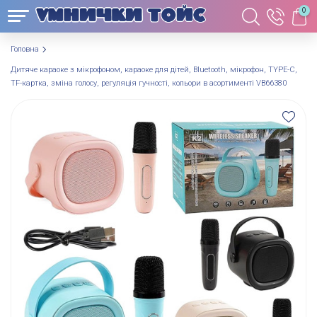
0
Головна
Дитяче караоке з мікрофоном, караоке для дітей, Bluetooth, мікрофон, TYPE-C,
TF-картка, зміна голосу, регуляція гучності, кольори в асортименті VB66380