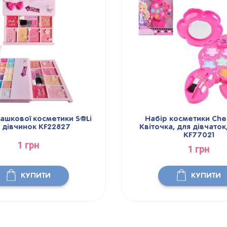
рашкової косметики S@Li
Набір косметики Che
 дівчинок KF22827
Квіточка, для дівчаток
KF77021
1 грн
1 грн
КУПИТИ
КУПИТИ