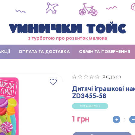
з турботою про розвиток малюка
АКЦІЇ
ОПЛАТА ТА ДОСТАВКА
ОБМІН ТА ПОВЕРНЕННЯ
0 відгуків
Дитячі іграшкові нак
ZD3455-58
Нет в наличии
1 грн