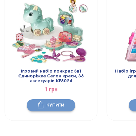
Ігровий набір прикрас 3в1
Набір іг
Єдиноріжка Салон краси, 38
для
аксесуарів KF8024
1 грн
КУПИТИ