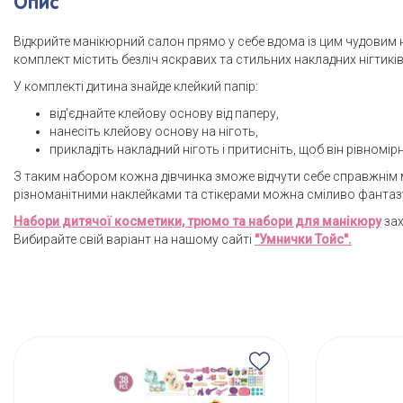
Опис
Відкрийте манікюрний салон прямо у себе вдома із цим чудовим 
комплект містить безліч яскравих та стильних накладних нігтиків
У комплекті дитина знайде клейкий папір:
від'єднайте клейову основу від паперу,
нанесіть клейову основу на ніготь,
прикладіть накладний ніготь і притисніть, щоб він рівномір
З таким набором кожна дівчинка зможе відчути себе справжнім
різноманітними наклейками та стікерами можна сміливо фантазу
Набори дитячої косметики, трюмо та набори для манікюру
зах
Вибирайте свій варіант на нашому сайті
"Умнички Тойс".