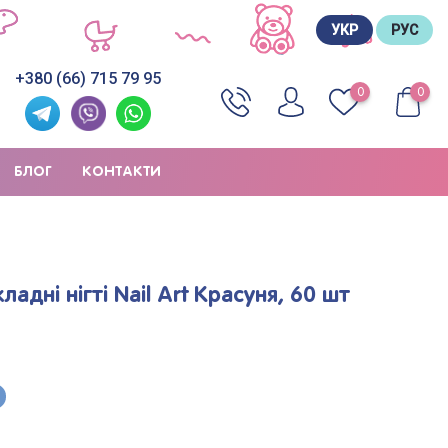
УКР
РУС
+380 (66) 715 79 95
0
0
БЛОГ
КОНТАКТИ
ладні нігті Nail Art Красуня, 60 шт