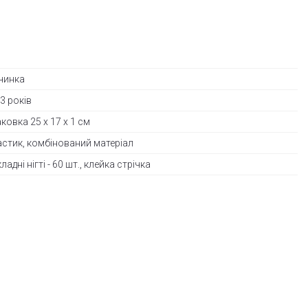
вчинка
 3 років
ковка 25 х 17 х 1 см
астик, комбінований матеріал
ладні нігті - 60 шт., клейка стрічка