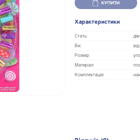
КУПИТИ
Характеристики
Стать:
дi
Вік:
від
Розмір:
упа
Матеріал:
пл
Комплектація:
нак