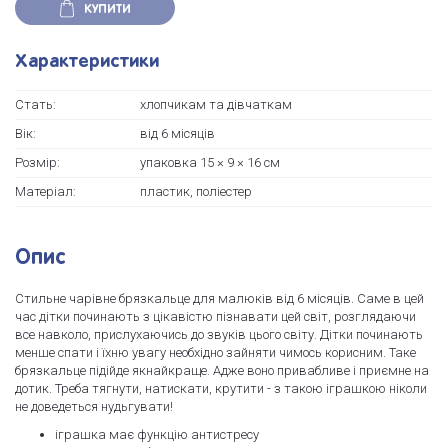
КУПИТИ
Характеристики
Стать:
хлопчикам та дівчаткам
Вік:
від 6 місяців
Розмір:
упаковка 15 × 9 × 16 см
Матеріал:
пластик, поліестер
Опис
Стильне чарівне брязкальце для малюків від 6 місяців. Саме в цей
час дітки починають з цікавістю пізнавати цей світ, розглядаючи
все навколо, прислухаючись до звуків цього світу. Дітки починають
менше спати і їхню увагу необхідно зайняти чимось корисним. Таке
брязкальце підійде якнайкраще. Адже воно привабливе і приємне на
дотик. Треба тягнути, натискати, крутити - з такою іграшкою ніколи
не доведеться нудьгувати!
іграшка має функцію антистресу