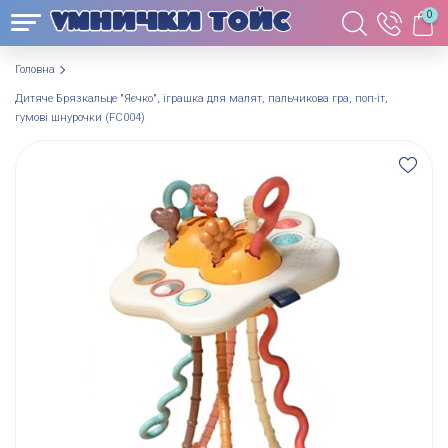
0
Головна
Дитяче Брязкальце "Яєчко", іграшка для малят, пальчикова гра, поп-іт,
гумові шнурочки (FC004)