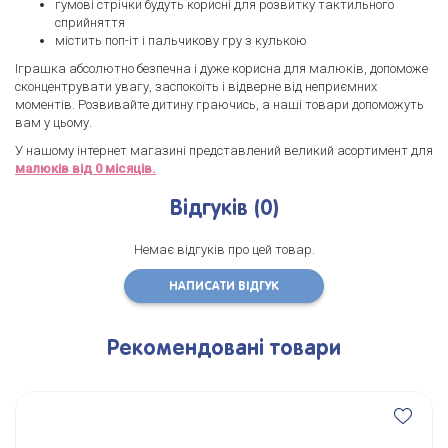
гумові стрічки будуть корисні для розвитку тактильного
сприйняття
містить поп-іт і пальчикову гру з кулькою
Іграшка абсолютно безпечна і дуже корисна для малюків, допоможе
сконцентрувати увагу, заспокоїть і відверне від неприємних
моментів. Розвивайте дитину граючись, а наші товари допоможуть
вам у цьому.
У нашому інтернет магазині представлений великий асортимент для
малюків від 0 місяців.
Відгуків (0)
Немає відгуків про цей товар.
НАПИСАТИ ВІДГУК
Рекомендовані товари