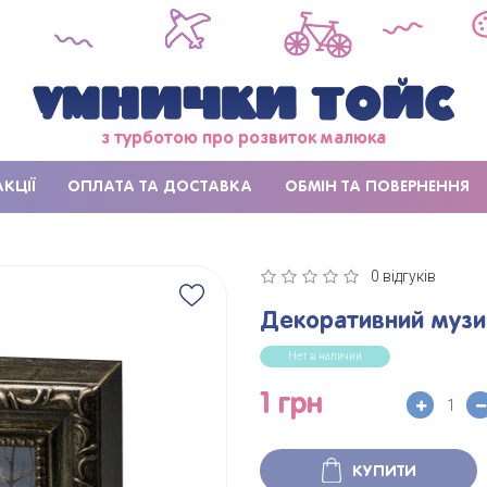
з турботою про розвиток малюка
АКЦІЇ
ОПЛАТА ТА ДОСТАВКА
ОБМІН ТА ПОВЕРНЕННЯ
0 відгуків
Декоративний музич
Нет в наличии
1 грн
КУПИТИ