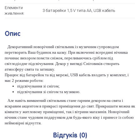
Елементи
3 батарейки 1,5 V типа АА, USB кабель
живлення:
Опис
Декоративний новорічний світильник із музичним супроводом
перетворить Ваш будинок на казку. При включенні всередині нічника
починає вихором помсти сніжок, переливаючись сріблом під
світлодіодне підсвічування. Декор у вигляді Сніговиків створить
атмосферу свята та затишку.
Працює від батарейок та від мережі, USB кабель входить у комплект, і
має 2 режими роботи:
підсвічування зі снігом;
підсвічування зі снігом та музикою.
Але навіть вимкнений світильник стане гарним декором на свята і
яскравим акцентом в прикрасі приміщення до свят. Прикрашати можна як
кімнати у житловому приміщенні, так і вітрини магазинів. Новорічний
нічник стане чудовим подарунком для будь-якого віку і принесе із собою
неймовірні відчуття.
Відгуків (0)