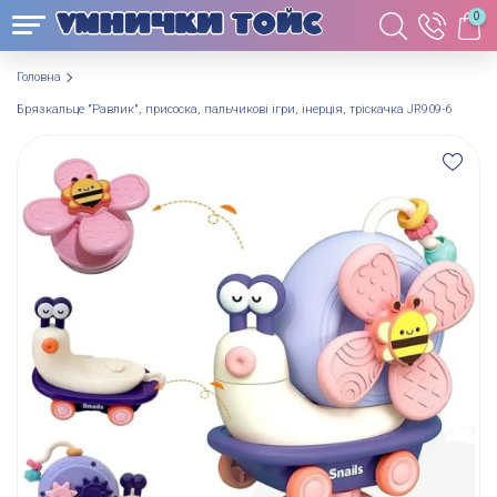
0
Головна
Брязкальце "Равлик", присоска, пальчикові ігри, інерція, тріскачка JR909-6