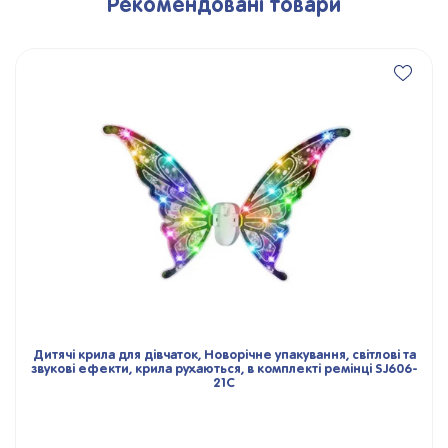
Рекомендовані товари
Дитячі крила для дівчаток, Новорічне упакування, світлові та
звукові ефекти, крила рухаються, в комплекті ремінці SJ606-
21С