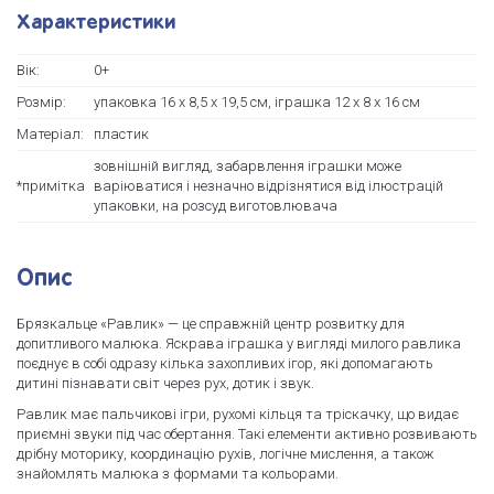
Характеристики
Вік:
0+
Розмір:
упаковка 16 х 8,5 х 19,5 см, іграшка 12 х 8 х 16 см
Матеріал:
пластик
зовнішній вигляд, забарвлення іграшки може
*примітка
варіюватися і незначно відрізнятися від ілюстрацій
упаковки, на розсуд виготовлювача
Опис
Брязкальце «Равлик» — це справжній центр розвитку для
допитливого малюка. Яскрава іграшка у вигляді милого равлика
поєднує в собі одразу кілька захопливих ігор, які допомагають
дитині пізнавати світ через рух, дотик і звук.
Равлик має пальчикові ігри, рухомі кільця та тріскачку, що видає
приємні звуки під час обертання. Такі елементи активно розвивають
дрібну моторику, координацію рухів, логічне мислення, а також
знайомлять малюка з формами та кольорами.