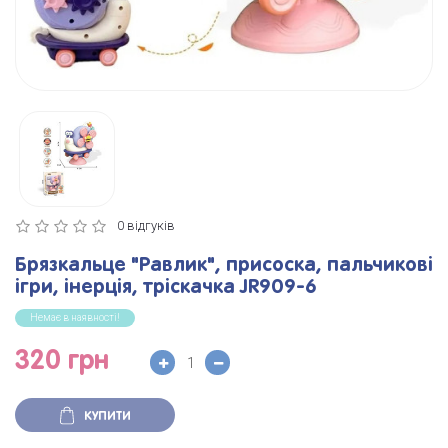
0 відгуків
Брязкальце "Равлик", присоска, пальчикові
ігри, інерція, тріскачка JR909-6
Немає в наявності!
320 грн
КУПИТИ