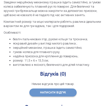
Завдяки інерційному механізму іграшка їздить самостійно, а гумові
колеса забезпечують плавний рух по поверхні. Для безпечної та
зручної гри брязкальце можна закріпити за допомогою присоски,
щоб воно не ковзало й не падало під час активних занять.
Компактний розмір та міцні матеріали роблять равлика ідеальним
варіантом як для гри вдома, так і для подорожей.
Особливості:
безліч пальчикових ігор, рухомі кільця та тріскачка;
яскравий дизайн у вигляді милого равлика ;
інерційний механізм, іграшка їздить самостійно;
гумові колеса для плавного руху;
надійна присоска для кріплення до поверхонь;
розмір: 11,5 × 6 × 13,5 см;
виготовлено з якісного, безпечного для дітей пластику.
Відгуків (0)
Немає відгуків про цей товар.
НАПИСАТИ ВІДГУК