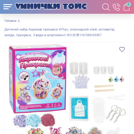
0
Головна
Дитячий набір Акрилові прикраси WToys, епоксидний клей, активатор,
молди, прикраси, 3 види в асортименті WO32381/61566/63367